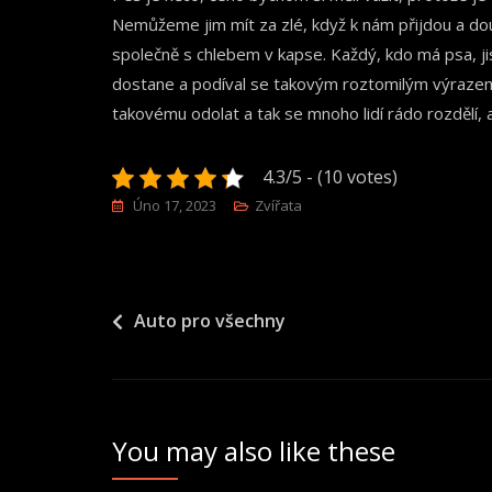
Nemůžeme jim mít za zlé, když k nám přijdou a dou
společně s chlebem v kapse. Každý, kdo má psa, jis
dostane a podíval se takovým roztomilým výrazem
takovému odolat a tak se mnoho lidí rádo rozdělí, 
4.3/5 - (10 votes)
Úno 17, 2023
Zvířata
Navigace
Auto pro všechny
pro
příspěvek
You may also like these