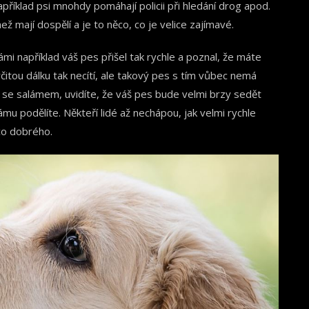
příklad psi mnohdy pomáhají policii při hledání drog apod.
 mají dospělí a je to něco, co je velice zajímavé.
vámi například váš pes přišel tak rychle a poznal, že máte
čitou dálku tak necítí, ale takový pes s tím vůbec nemá
 se salámem, uvidíte, že váš pes bude velmi brzy sedět
mu podělíte. Někteří lidé až nechápou, jak velmi rychle
ěco dobrého.