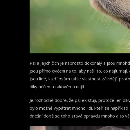
Psi a jejich čich je naprosto dokonalý a jsou mnoh
jsou přímo cvičeni na to, aby našli to, co najít mají, 
Jsou lidé, kteří psům tuhle vlastnost závidějí, pro
díky něčemu takovému najít.
Je rozhodně dobře, že psi existují, protože jen díky
bylo možné vypátrat mnoho lidí, kteří se například z
dnešní době se toho stává opravdu mnoho a to vče