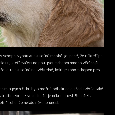
dy schopni vypátrat skutečně mnohé. Je jasné, že někteří psi
ale i ti, kteří cvičeni nejsou, jsou schopni mnoho věcí najít.
tože je to skutečně neuvěřitelné, kolik je toho schopen pes
 nim a jejich čichu bylo možné odhalit celou řadu věcí a také
tratili nebo se stalo to, že je někdo unesl. Bohužel v
tně toho, že někdo někoho unesl.