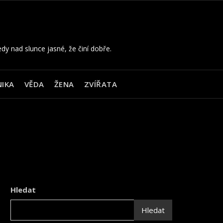
edy nad slunce jasné, že činí dobře.
IKA
VĚDA
ŽENA
ZVÍŘATA
Hledat
Hledat