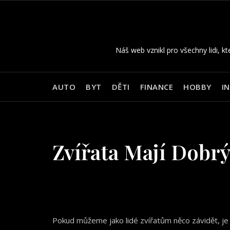
Skip
to
content
Náš web vznikl pro všechny lidi, kt
AUTO
BYT
DĚTI
FINANCE
HOBBY
I
Zvířata Mají Dobrý
Pokud můžeme jako lidé zvířatům něco závidět, je t