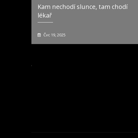
Kam nechodí slunce, tam chodí
lékař
Čvc 19, 2025