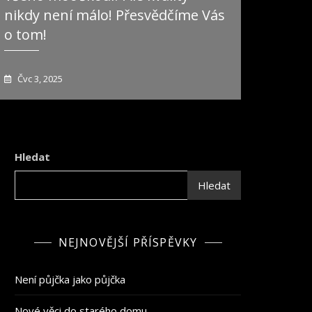
nikdy není málo! Přesvědčíme Vás
o tom!
Čvc 3, 2025
Hledat
Hledat
NEJNOVĚJŠÍ PŘÍSPĚVKY
Není půjčka jako půjčka
Nové věci do starého domu