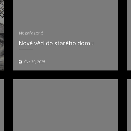
Nezařazené
Nové věci do starého domu
Čvc 30, 2025