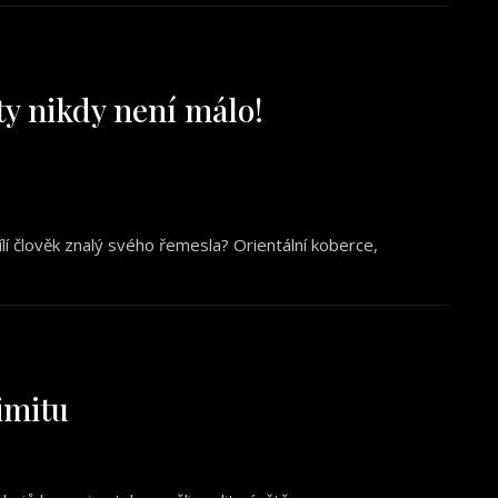
ty nikdy není málo!
odílí člověk znalý svého řemesla? Orientální koberce,
imitu