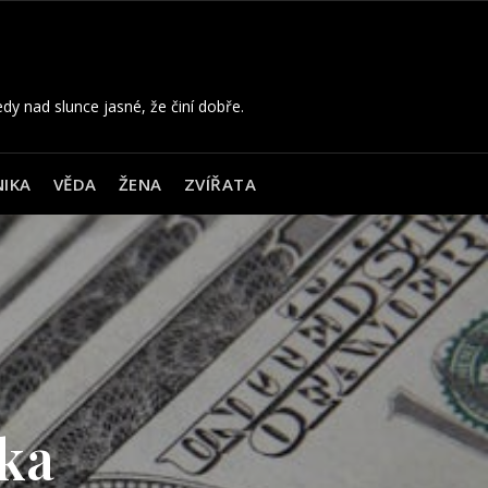
edy nad slunce jasné, že činí dobře.
IKA
VĚDA
ŽENA
ZVÍŘATA
ality
 chodí
smíte
íme Vás
domu
čka