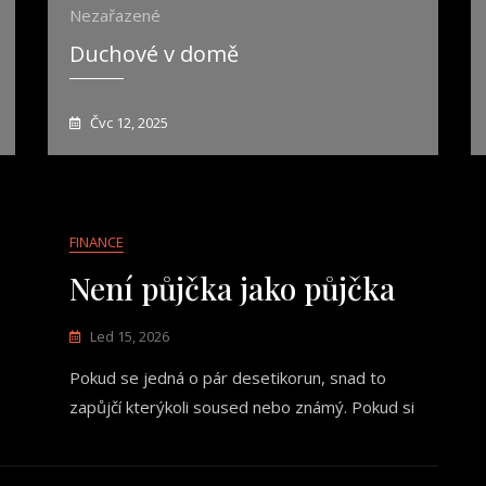
Nezařazené
Duchové v domě
Čvc 12, 2025
FINANCE
Není půjčka jako půjčka
Led 15, 2026
Pokud se jedná o pár desetikorun, snad to
zapůjčí kterýkoli soused nebo známý. Pokud si