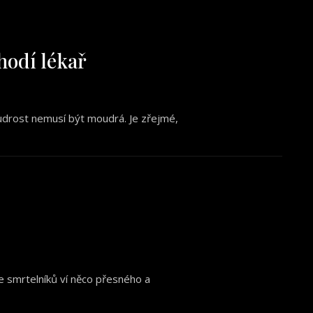
hodí lékař
oudrost nemusí být moudrá. Je zřejmé,
e smrtelníků ví něco přesného a