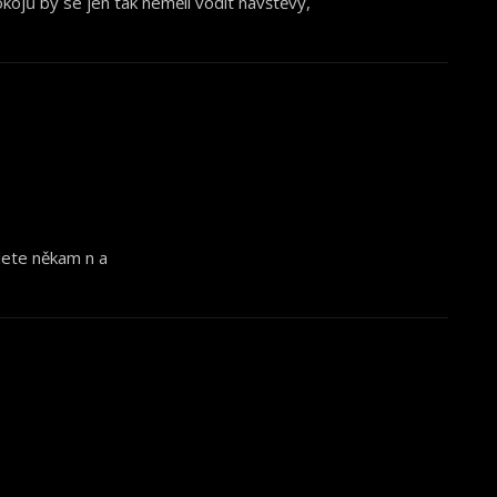
kojů by se jen tak neměli vodit návštěvy,
edete někam n a