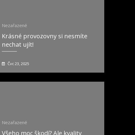
Nezařazené
Krásné provozovny si nesmíte
nechat ujít!
Čvc 23, 2025
Nezařazené
Všeho moc škodí? Ale kvality