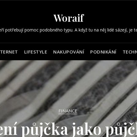
Woraif
eří potřebují pomoc podobného typu. A když tu na něj lidé sázejí, je t
NTERNET
LIFESTYLE
NAKUPOVÁNÍ
PODNIKÁNÍ
TECHN
Nezařazené
o moc škodí? Ale kv
Nezařazené
Nezařazené
echodí slunce, tam
né provozovny si ne
Nezařazené
Nezařazené
FINANCE
není málo! Přesvědč
é věci do starého 
ní půjčka jako půj
Duchové v domě