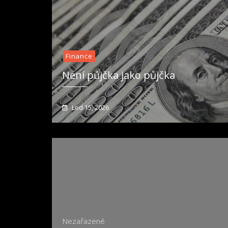
Finance
Není půjčka jako půjčka
Led 15, 2026
Nezařazené