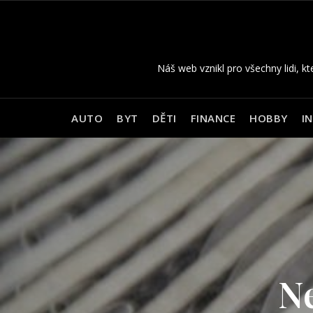
Skip
to
content
Náš web vznikl pro všechny lidi, kt
AUTO
BYT
DĚTI
FINANCE
HOBBY
I
Všeh
Kam n
Krás
nikdy 
Nov
Ne