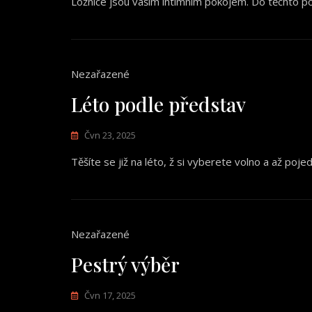
Ložnice jsou vaším intimním pokojem. Do těchto po
Nezařazené
Léto podle představ
Čvn 23, 2025
Těšíte se již na léto, ž si vyberete volno a až poj
Nezařazené
Pestrý výběr
Čvn 17, 2025