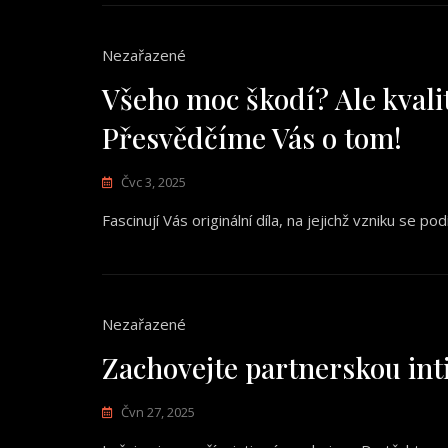
Nezařazené
Všeho moc škodí? Ale kvali
Přesvědčíme Vás o tom!
Čvc 3, 2025
Fascinují Vás originální díla, na jejichž vzniku se p
Nezařazené
Zachovejte partnerskou int
Čvn 27, 2025