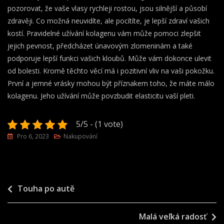
pozorovat, že vaše vlasy rychleji rostou, jsou silnější a působí
zdravěji. Co možná neuvidíte, ale pocítíte, je lepší zdraví vašich
kostí. Pravidelné užívání kolagenu vám může pomoci zlepšit
jejich pevnost, předcházet únavovým zlomeninám a také
podporuje lepší funkci vašich kloubů. Může vám dokonce ulevit
od bolesti. Kromě těchto věcí má i pozitivní vliv na vaši pokožku.
První a jemné vrásky mohou být příznakem toho, že máte málo
kolagenu. Jeho užívání může povzbudit elasticitu vaší pleti.
5/5 - (1 vote)
Pro 6, 2023
Nakupování
Navigace
Touha po autě
pro
Malá veľká radosť
příspěvek