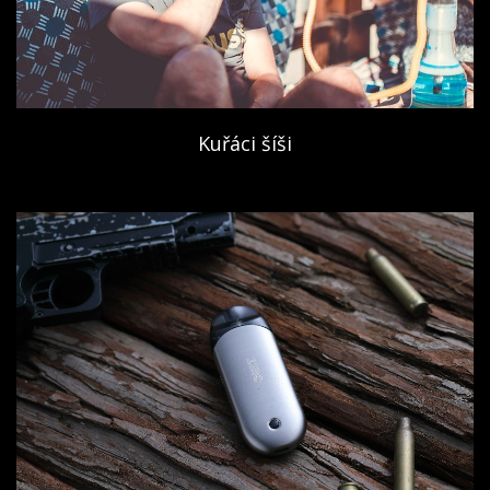
Kuřáci šíši