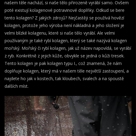
našem těle nachází, si naše tělo přirozeně vyrábí samo. Ovšem
poté existují kolagenové potravinové doplňky. Odkud se bere
tento kolagen? Z jakých zdrojů? Nejčastěji se používá hovězí
kolagen, protože jeho výroba není nákladná a jeho složení je
velmi blízké kolagenu, které si naše tělo vyrábí. Ale velmi
používaným je také rybí kolagen, který se také nazývá kolagen
mořský. Mořský či rybí kolagen, jak už název napovídá, se vyrábí
z ryb. Konkrétně z jejich kůže, obvykle se jedná o kůži tresek.
Tento kolagen je pak kolagen typu I., což znamená, že nám
doplňuje kolagen, který má v našem těle největší zastoupení, a
najdete ho jak v kostech, tak kloubech, svalech a na spoustě
dalších míst.