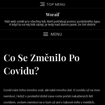
Skip
TOP MENU
to
content
Woraif
Náš web vznikl pro všechny lidi, kteří potřebují pomoc podobného typu.
A když tu na něj lidé sázejí, je tedy nad slunce jasné, že činí dobře.
MENU
Co Se Změnilo Po
Covidu?
Covid nám toho mnoho vzal, ale také mnoho dal. O covidu už se moc
nemluví, i když v poslední době zase roste počet nakažených lidí
covidem, ovšem nemluví se o tom už ani v takové míře v médiích,