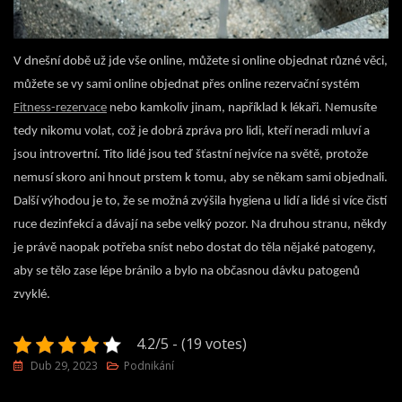
V dnešní době už jde vše online, můžete si online objednat různé věci,
můžete se vy sami online objednat přes online rezervační systém
Fitness-rezervace
nebo kamkoliv jinam, například k lékaři. Nemusíte
tedy nikomu volat, což je dobrá zpráva pro lidi, kteří neradi mluví a
jsou introvertní. Tito lidé jsou teď šťastní nejvíce na světě, protože
nemusí skoro ani hnout prstem k tomu, aby se někam sami objednali.
Další výhodou je to, že se možná zvýšila hygiena u lidí a lidé si více čistí
ruce dezinfekcí a dávají na sebe velký pozor. Na druhou stranu, někdy
je právě naopak potřeba sníst nebo dostat do těla nějaké patogeny,
aby se tělo zase lépe bránilo a bylo na občasnou dávku patogenů
zvyklé.
4.2/5 - (19 votes)
Dub 29, 2023
Podnikání