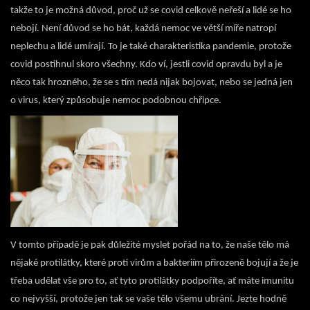
takže to je možná důvod, proč už se covid celkově neřeší a lidé se ho
nebojí. Není důvod se ho bát, každá nemoc ve větší míře natropí
neplechu a lidé umírají. To je také charakteristika pandemie, protože
covid postihnul skoro všechny. Kdo ví, jestli covid opravdu byl a je
něco tak hrozného, že se s tím nedá nijak bojovat, nebo se jedná jen
o virus, který způsobuje nemoc podobnou chřipce.
V tomto případě je pak důležité myslet pořád na to, že naše tělo má
nějaké protilátky, které proti virům a bakteriím přirozeně bojují a že je
třeba udělat vše pro to, ať tyto protilátky podpoříte, ať máte imunitu
co nejvyšší, protože jen tak se vaše tělo všemu ubrání. Jezte hodně