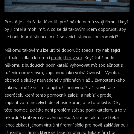
Prostě je celá řada důvodů, proč někdo nemá svoji firmu, i když
by ji chtěl a mohl mít. A co se dá takovým lidem doporučit, aby
se i oni dobrali situace, v níž se z nich stanou soukromníci?
Někomu takovému lze určitě doporučit specialisty nabízející
virtuální sídla a k tomu i
prodej firmy sro
. Když totiž bude
někomu z budoucích podnikatelů vyhovovat mít společnost s
ručením omezeným, zapsanou jako volná živnost – Výroba,
obchod a služby neuvedené v přílohách 1 až 3 živnostenského
zákona, může si ji tu koupit už i hotovou. Stačí si vybrat z
eseróček, která tento pomocník založil a nabízí k prodeji,
zaplatit za to necelých deset tisíc korun, a je to odbyté.
Díky
této pomoci zkrátka není problém stát se podnikatelem, a to v
rekordně krátkém časovém úseku. A stejně tak tu lze třeba
lehce získat i jenom virtuální firemní sídlo pro nově zakládanou i
již existující firmu, které se také mnoha podnikatelům hodí.