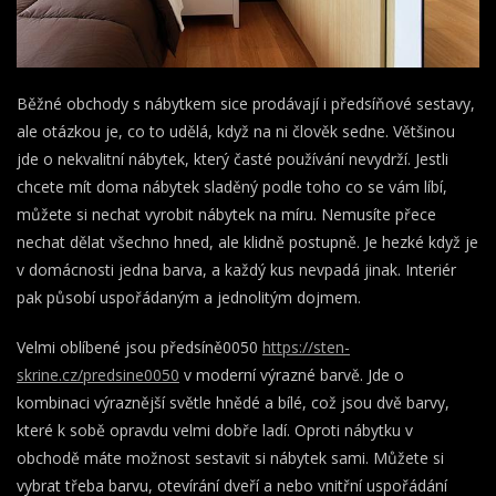
Běžné obchody s nábytkem sice prodávají i předsíňové sestavy,
ale otázkou je, co to udělá, když na ni člověk sedne. Většinou
jde o nekvalitní nábytek, který časté používání nevydrží. Jestli
chcete mít doma nábytek sladěný podle toho co se vám líbí,
můžete si nechat vyrobit nábytek na míru. Nemusíte přece
nechat dělat všechno hned, ale klidně postupně. Je hezké když je
v domácnosti jedna barva, a každý kus nevpadá jinak. Interiér
pak působí uspořádaným a jednolitým dojmem.
Velmi oblíbené jsou předsíně0050
https://sten-
skrine.cz/predsine0050
v moderní výrazné barvě. Jde o
kombinaci výraznější světle hnědé a bílé, což jsou dvě barvy,
které k sobě opravdu velmi dobře ladí. Oproti nábytku v
obchodě máte možnost sestavit si nábytek sami. Můžete si
vybrat třeba barvu, otevírání dveří a nebo vnitřní uspořádání