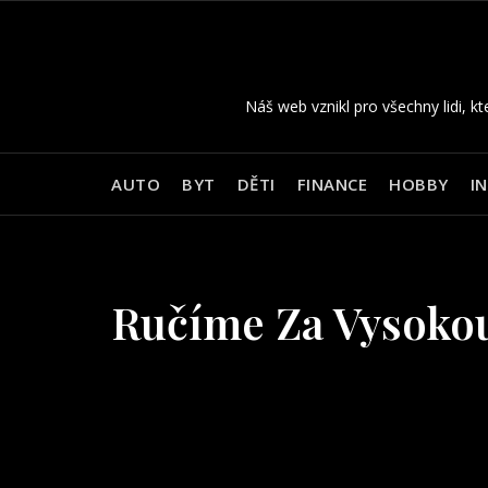
Skip
to
content
Náš web vznikl pro všechny lidi, kt
AUTO
BYT
DĚTI
FINANCE
HOBBY
I
Ručíme Za Vysokou