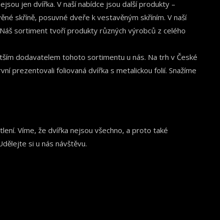
jsou jen dvířka. V naší nabídce jsou další produkty –
věné skříně, posuvné dveře k vestavěným skříním. V naší
 Náš sortiment tvoří produkty různých výrobců z celého
tším dodavatelem tohoto sortimentu u nás. Na trh v České
vní prezentovali foliovaná dvířka s metalickou folií. Snažíme
lení. Víme, že dvířka nejsou všechno, a proto také
Udělejte si u nás návštěvu.