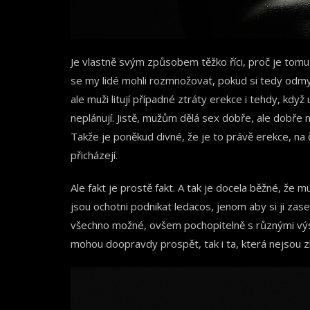
Je vlastně svým způsobem těžko říci, proč je tomu
se my lidé mohli rozmnožovat, pokud si tedy odmy
ale muži litují případné ztráty erekce i tehdy, když
neplánují. Jistě, mužům dělá sex dobře, ale dobře n
Takže je poněkud divné, že je to právě erekce, na 
přicházejí.
Ale fakt je prostě fakt. A tak je docela běžné, že m
jsou ochotni podnikat ledacos, jenom aby si ji zase 
všechno možné, ovšem pochopitelně s různými výsle
mohou doopravdy prospět, tak i ta, která nejsou zh