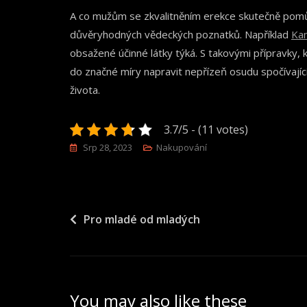
A co mužům se zkvalitněním erekce skutečně pomů
důvěryhodných vědeckých poznatků. Například
Ka
obsažené účinné látky týká. S takovými přípravky, 
do značné míry napravit nepřízeň osudu spočívajíc
života.
3.7/5 - (11 votes)
Srp 28, 2023
Nakupování
Navigace
Pro mladé od mladých
pro
příspěvek
You may also like these