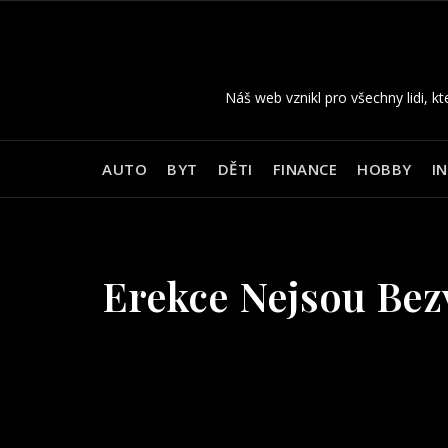
Skip
to
content
Náš web vznikl pro všechny lidi, kt
AUTO
BYT
DĚTI
FINANCE
HOBBY
I
Erekce Nejsou Be