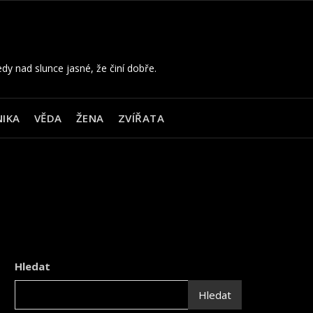
edy nad slunce jasné, že činí dobře.
IKA
VĚDA
ŽENA
ZVÍŘATA
Hledat
Hledat