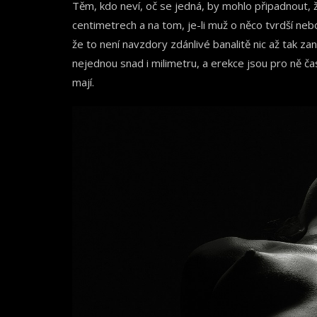
Těm, kdo neví, oč se jedná, by mohlo připadnout, 
centimetrech a na tom, je-li muž o něco tvrdší nebo
že to není navzdory zdánlivé banalitě nic až tak 
nejednou snad i milimetru, a erekce jsou pro ně ča
mají.