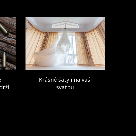
e-
Krásné šaty i na vaši
drží
svatbu