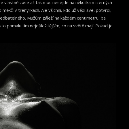
že vlastně zase až tak moc nesejde na několika mizerných
 měkčí v trenýrkách. Ale všichni, kdo už vědí své, potvrdí,
zanedbatelného. Mužům záleží na každém centimetru, ba
sto pomalu tím nejdůležitějším, co na světě mají. Pokud je