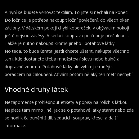
A nyní se budete věnovat textiliím. To jste si nechali na konec.
Do ložnice je potřeba nakoupit ložní povlečení, do všech oken
záclony. V dětském pokoji chybí kobereček, v obývacím pokoji
ještě nejsou závěsy. A sedací souprava potřebuje přečalounit.
Takže je nutno nakoupit kromě jiného i potahové látky.
No teda, to bude útrata! Jestli chcete ušetřit, nakupte všechno
tam, kde dostanete třeba množstevní slevu nebo balné a
dopravné zdarma.
Potahové látky
ale vybírejte raději s
poradcem na čalounění. Ať vám potom nějaký ten metr nechybí.
Vhodné druhy látek
Nezapomeňte prohlédnout etikety a popisy na rolích s látkou.
Najdete tam mimo jiné, jak se o potahové látky starat nebo zda
se hodí k čalounění židlí, sedacích souprav, křesel a další
informace.