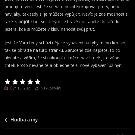
pronájem věcí. Jestliže se Vám nechtějí kupovat pruty, nebo
navijáky, tak tady si je můžete vypůjčit. Navíc je zde možnost si
také zapůjčit člun, se kterým se hravě dostanete do středu
jezera, kde si můžete v klidu nahodit svůj prut.
Jestliže Vám tedy schází nějaké vybavení na ryby, nebo krmivo,
tak se obraťte na tuto stránku. Zaručeně zde najdete, to co
hledáte a věřím, že si nakoupíte i něco navíc, než jste vůbec
chtěli. Proto neváhejte a objednejte si nové vybavení už nyní.
Čvn 13, 2021
Nakupování
Navigace
Hudba a my
pro