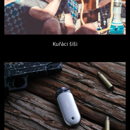
Kuřáci šíši