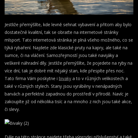
Jestliže přemýšlíte, kde levně sehnat vybavení a přitom aby bylo
dostatečně kvalitní, tak se obraťte na internetové stránky
mlsport. Tato internetová stránka je plná všeho možného, co se
týká rybaření. Najdete zde klasické pruty na kapry, ale také na
sumce, či na vláčení. Samozřejmostí jsou také navijáky a
veškeré náhradní díly. Jestliže přemýšlíte, že pojedete na ryby na
více dní, tak je dobré mít nějaký stan, kde přespíte přes noc.
Tato firma Vám poskytne i
bivaky
a to v různých velikostech a
také v různých stylech. Stany jsou vyráběny v nenápadných
barvách a perfektně zapadnou do prostředí v přírodě. Navíc je
zakoupíte již od několika tisíc a na mnoho z nich jsou také akce,
či slevy.
Dále na této stránce najdete třeba výprodej příslušenství a také