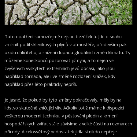
Tato opatření samozřejmě nejsou bezúčelná. Jde o snahu
zmírnit podíl skleníkových plynů v atmosféře, především pak
oxidu uhličitého, a snížení dopadu globálních změn klimatu. Ty
můžeme koneckonců pozorovat již nyní, a to nejen ve
zvýšených výskytech extrémních jevů počasí, jako jsou
například tornáda, ale i ve změně rozložení srážek, kdy
například přes léto prakticky neprší.
Je jasné, že pokud by tyto změny pokračovaly, měly by na
lidstvo skutečně zničující vliv. Ačkoliv totiž máme k dispozici
veškerou moderní techniku, v pěstování plodin a krmení
hospodářských zvířat stále závisíme z velké části na rozmarech
přírody. A celosvětový nedostatek jídla si nikdo nepřeje.