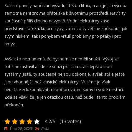
Solární panely například vyžadují těžbu lithia, a ani jejich výroba
samotná není zrovna přátelská k životnímu prostředí. Navíc ty
současné příliš dlouho nevydrží. Vodní elektrárny zase
představují překážku pro ryby, zatímco ty větrné způsobují jak
svým hlukem, tak i pohybem vrtulí problémy pro ptáky i pro
hmyz.
Avšak to neznamená, že bychom se neměli snažit. Vývoj se
totiž nezastavil a lidé se snaží přijít na stále lepší a lepší
systémy. Jistě, ty současné nejsou dokonalé, avšak stále ještě
jsou vhodnější, než klasické elektrárny. Musíme je však
neustále zdokonalovat, neboť prozatím samy o sobě nestačí.
Zdá se však, že je jen otázkou času, než bude i tento problém
překonán.
4.2/5 - (13 votes)
Úno 28, 2023
Věda