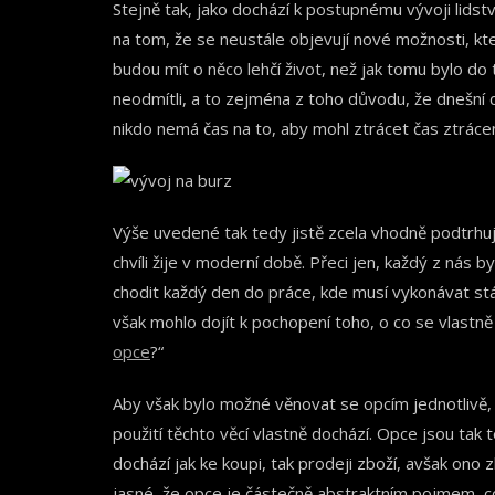
Stejně tak, jako dochází k postupnému vývoji lidst
na tom, že se neustále objevují nové možnosti, kter
budou mít o něco lehčí život, než jak tomu bylo do 
neodmítli, a to zejména z toho důvodu, že dnešní d
nikdo nemá čas na to, aby mohl ztrácet čas ztráce
Výše uvedené tak tedy jistě zcela vhodně podtrhuj
chvíli žije v moderní době. Přeci jen, každý z nás
chodit každý den do práce, kde musí vykonávat stá
však mohlo dojít k pochopení toho, o co se vlastně
opce
?“
Aby však bylo možné věnovat se opcím jednotlivě, j
použití těchto věcí vlastně dochází. Opce jsou tak 
dochází jak ke koupi, tak prodeji zboží, avšak ono 
jasné, že opce je částečně abstraktním pojmem, c