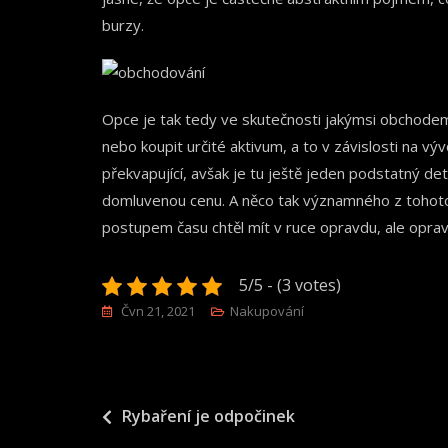
burzy.
Opce je tak tedy ve skutečnosti jakýmsi obchodem, 
nebo koupit určité aktivum, a to v závislosti na vý
překvapující, avšak je tu ještě jeden podstatný de
domluvenou cenu. A něco tak významného z tohoto 
postupem času chtěl mít v ruce opravdu, ale oprav
5/5 - (3 votes)
Čvn 21, 2021
Nakupování
Navigace
Rybaření je odpočinek