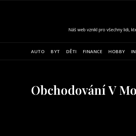
Skip
to
content
Náš web vznikl pro všechny lidi, kt
AUTO
BYT
DĚTI
FINANCE
HOBBY
I
Obchodování V Mo