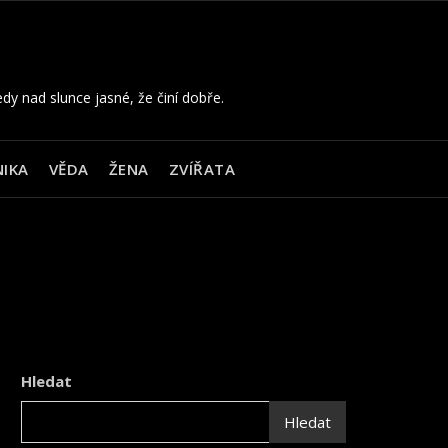
edy nad slunce jasné, že činí dobře.
IKA
VĚDA
ŽENA
ZVÍŘATA
Hledat
Hledat