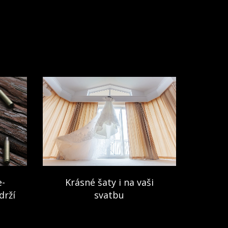
e-
Krásné šaty i na vaši
drží
svatbu