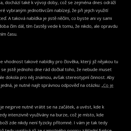
va, dochází také k vývoji doby, což se zejména dnes odráží
é vybraným jednotlivcům nabízejí, že při jejich využití
teď. A taková nabídka je jistě něčím, co byste ani vy sami
oba čím dál, tím častěji vede k tomu, že nikdo, ale opravdu
ním času.
e vhodnost takové nabídky pro člověka, který již nějakou tu
 by se jistě jednoho dne rád dočkal toho, že nebude muset
le dokola pro něj známou, avšak stereotypní činnost. Aby
 jedná, je nutné najít správnou odpověď na otázku: „
Co je
e nejprve nutné vrátit se na začátek, a uvést, kde k
tedy intenzivně využívány na burze, což je místo, kde
zboží zde nikdy není fyzicky přítomné. I vám je tak tedy
ož tedy vyplývá již ze samotného popisu základní funkce