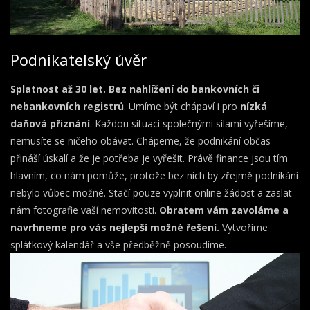
Podnikatelský úvěr
Splatnost až 30 let. Bez nahlížení do bankovních či
nebankovních registrů
. Umíme být chápaví i pro
nízká
daňová přiznání
. Každou situaci společnými silami vyřešíme,
nemusíte se ničeho obávat. Chápeme, že podnikání občas
přináší úskalí a že je potřeba je vyřešit. Právě finance jsou tím
hlavním, co nám pomůže, protože bez nich by zřejmě podnikání
nebylo vůbec možné. Stačí pouze vyplnit online žádost a zaslat
nám fotografie vaší nemovitosti.
Obratem vám zavoláme a
navrhneme pro vás nejlepší možné řešení.
Vytvoříme
splátkový kalendář a vše předběžně posoudíme.