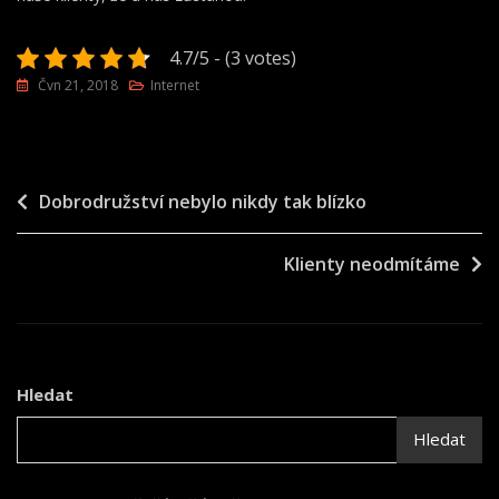
4.7/5 - (3 votes)
Čvn 21, 2018
Internet
Navigace
Dobrodružství nebylo nikdy tak blízko
pro
Klienty neodmítáme
příspěvek
Hledat
Hledat