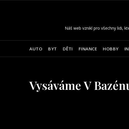
Skip
to
content
Náš web vznikl pro všechny lidi, kt
AUTO
BYT
DĚTI
FINANCE
HOBBY
I
Vysáváme V Bazén