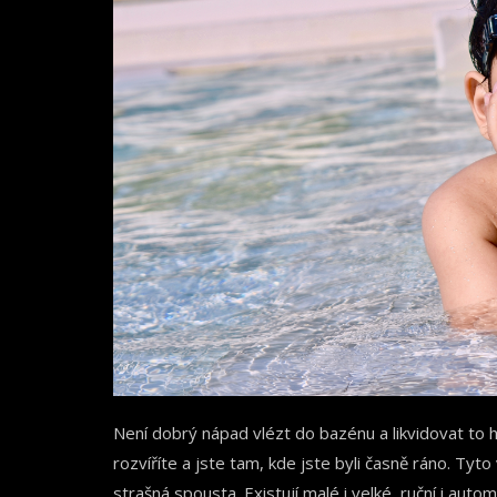
Není dobrý nápad vlézt do bazénu a likvidovat to 
rozvíříte a jste tam, kde jste byli časně ráno. Tyto
strašná spousta. Existují malé i velké, ruční i auto