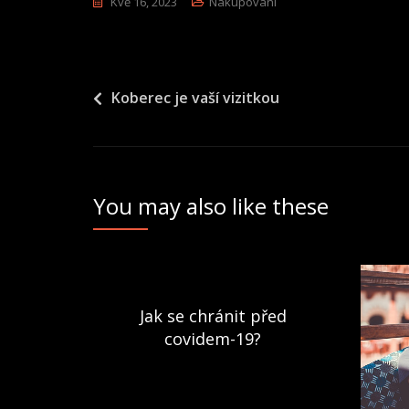
Kvě 16, 2023
Nakupování
Navigace
Koberec je vaší vizitkou
pro
příspěvek
You may also like these
Jak se chránit před
covidem-19?