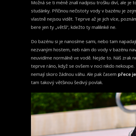
Možná se ti méně znalí nadpisu trošku diví, ale je t
studánky. Příčinou nečistoty vody v bazénu je zej
vlastně nejsou vidět. Teprve až je jich více, pozná
bere jen ty „větší“, kdežto ty malilinké ne.
Do bazénu si je nanosíme sami, nebo tam napadají
nezvaným hostem, neb nám do vody v bazénu navěj
neuvidíme normálně ve vodě. Nejde to. Náš zrak ne
teprve ráno, když se ovšem v noci nikdo nekoupe. 
nemají skoro žádnou váhu. Ale pak časem
přece je
tam takový většinou šedivý povlak.