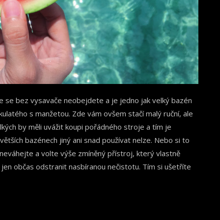
že se bez vysavače neobejdete a je jedno jak velký bazén
 kulatého s manžetou. Zde vám ovšem stačí malý ruční, ale
lkých by měli uvážit koupi pořádného stroje a tím je
jvětších bazénech jiný ani snad používat nelze. Nebo si to
neváhejte a volte výše zmíněný přístroj, který vlastně
, jen občas odstranit nasbíranou nečistotu. Tím si ušetříte