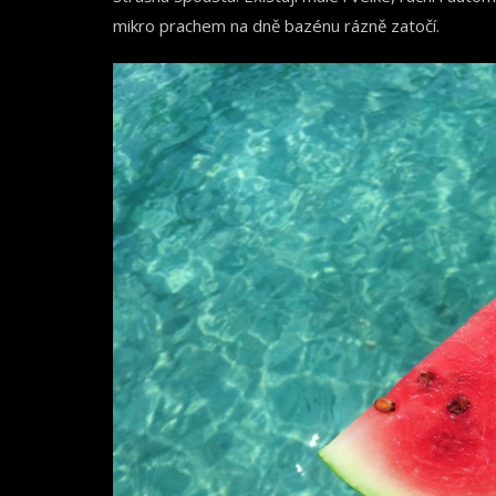
mikro prachem na dně bazénu rázně zatočí.