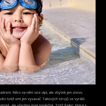
hadrem. Něco na něm sice ulpí, ale zbytek jen znovu
 věci totiž umí jen vysavač. Takových strojů se vyrábí
matické, ale všechno mají společné. Totiž funkci, která s