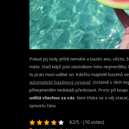
Pokud jej tedy ještě nemáte a bazén ano, vězte, 
máte. Stačí když jste vlastníkem toho nejmenšího,
tu práci musí udělat on. Kdežto majitelé bazénů ve
automatický bazénový vysavač
. Ostatně v těch ne
přinejmenším nedokáži představit. Proto při koupi 
udělá všechno za vás
. Není třeba se o něj starat
spoustu času.
4.2/5 - (10 votes)