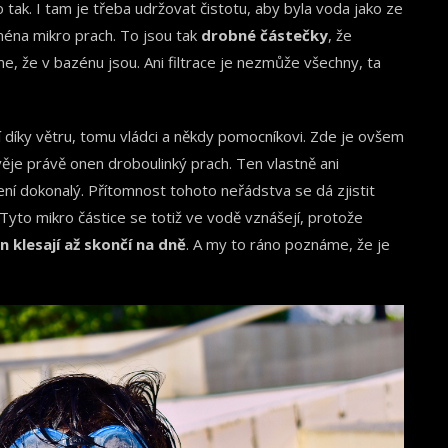
o tak. I tam je třeba udržovat čistotu, aby byla voda jako ze
ména mikro prach. To jsou tak
drobné částečky
, že
me, že v bazénu jsou. Ani filtrace je nezmůže všechny, ta
 díky větru, tomu vládci a někdy pomocníkovi. Zde je ovšem
e právě onen droboulinký prach. Ten vlastně ani
ní dokonalý. Přítomnost tohoto neřádstva se dá zjistit
Tyto mikro částice se totiž ve vodě vznášejí, protože
n klesají až skončí na dně
. A my to ráno poznáme, že je