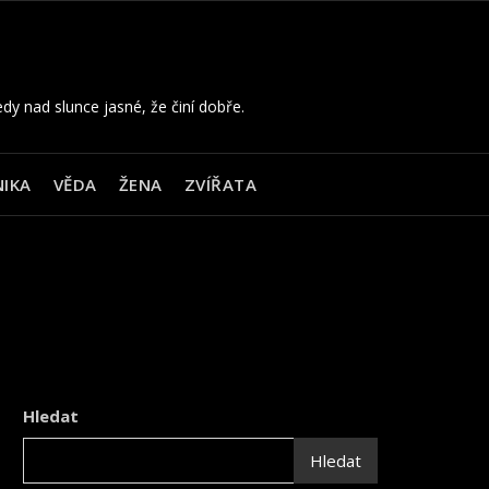
edy nad slunce jasné, že činí dobře.
IKA
VĚDA
ŽENA
ZVÍŘATA
Hledat
Hledat