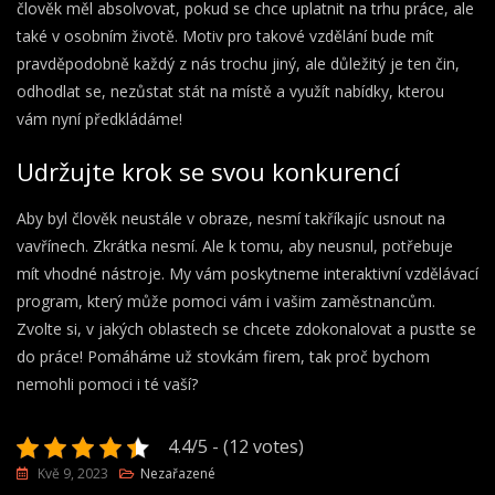
člověk měl absolvovat, pokud se chce uplatnit na trhu práce, ale
také v osobním životě.
Motiv
pro takové vzdělání bude mít
pravděpodobně každý z nás trochu jiný, ale důležitý je ten čin,
odhodlat se, nezůstat stát na místě a využít nabídky, kterou
vám nyní předkládáme!
Udržujte krok se svou konkurencí
Aby byl člověk neustále v obraze, nesmí takříkajíc usnout na
vavřínech. Zkrátka nesmí. Ale k tomu, aby neusnul, potřebuje
mít vhodné nástroje. My vám poskytneme interaktivní vzdělávací
program, který může pomoci vám i vašim zaměstnancům.
Zvolte si, v jakých oblastech se chcete zdokonalovat a pusťte se
do práce! Pomáháme už stovkám firem, tak proč bychom
nemohli pomoci i té vaší?
4.4/5 - (12 votes)
Kvě 9, 2023
Nezařazené