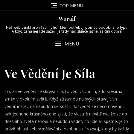
Skip
TOP MENU
to
content
Woraif
Náš web vznikl pro všechny lidi, kteří potřebují pomoc podobného typu.
A když tu na něj lidé sázejí, je tedy nad slunce jasné, že činí dobře.
MENU
Ve Vědění Je Síla
To, že ve vědění se skrývá síla, to vědí všichni ti, kdo si všímají
změn v okolním světě. Když zůstanou na svých stávajících
vědomostech a nebudou se snažit dozvědět se něco nového,
pak jednoho krásného dne zjistí, že vlastně nevědí nic, že se do
dnešního světa nehodí a nebudou vědět, co udělali špatně. Je to
právě oblast sebevzdělávání a osobnostní rozvoj, který by každý