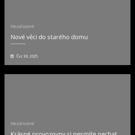
Nezařazené
Nové věci do starého domu
Čvc 30, 2025
Nezařazené
Krásné provozovny si nesmíte nechat