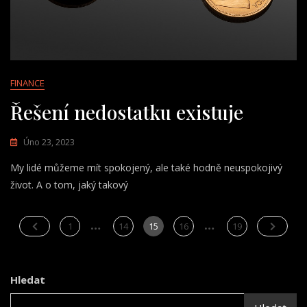
FINANCE
Řešení nedostatku existuje
Úno 23, 2023
My lidé můžeme mít spokojený, ale také hodně neuspokojivý
život. A o tom, jaký takový
…
Stránkování
…
Page
Page
Page
Page
Page
1
14
15
16
19
příspěvků
Hledat