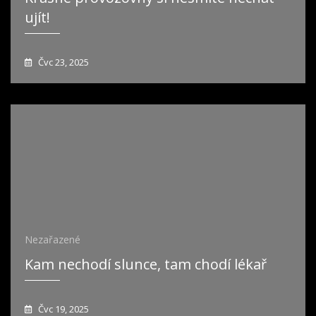
ujít!
Čvc 23, 2025
Nezařazené
Kam nechodí slunce, tam chodí lékař
Čvc 19, 2025