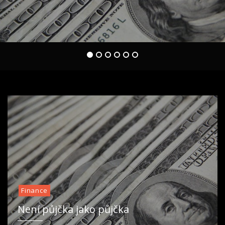
hotelů, jen
1
2
3
4
5
6
Finance
Není půjčka jako půjčka