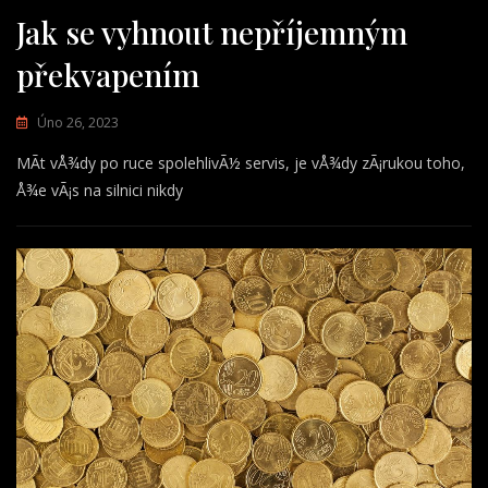
Jak se vyhnout nepříjemným
překvapením
Úno 26, 2023
MÃ­t vÅ¾dy po ruce spolehlivÃ½ servis, je vÅ¾dy zÃ¡rukou toho,
Å¾e vÃ¡s na silnici nikdy