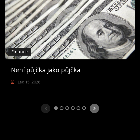
Finance
Není půjčka jako půjčka
Led 15, 2026
1
2
3
4
5
6