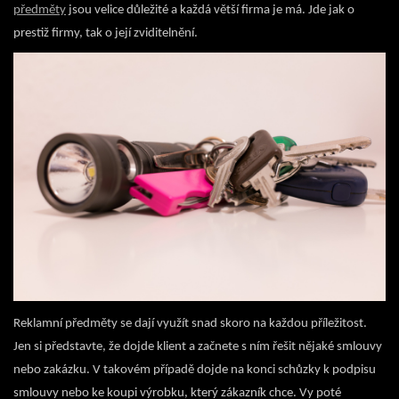
předměty
jsou velice důležité a každá větší firma je má. Jde jak o
prestiž firmy, tak o její zviditelnění.
Reklamní předměty se dají využít snad skoro na každou příležitost.
Jen si představte, že dojde klient a začnete s ním řešit nějaké smlouvy
nebo zakázku. V takovém případě dojde na konci schůzky k podpisu
smlouvy nebo ke koupi výrobku, který zákazník chce. Vy poté