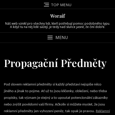
Skip
TOP MENU
to
content
Woraif
Náš web vznikl pro všechny lidi, kteří potřebují pomoc podobného typu.
A když tu na něj lidé sázejí, je tedy nad slunce jasné, že činí dobře.
MENU
Propagační Předměty
Pod slovem reklamní předměty si každý představí nejspíše něco
jiného a jinak to pojme. Ať už to jsou klíčenky, oblečení, nebo třeba
propisky, tak význam je stejný a to upoutat potencionální zákazníky
nebo zvýšit povědomí vaší firmy. Ačkoliv si můžete myslet, že jsou
reklamní předměty jen vyhození peněz, tak opak je pravou.
Reklamní