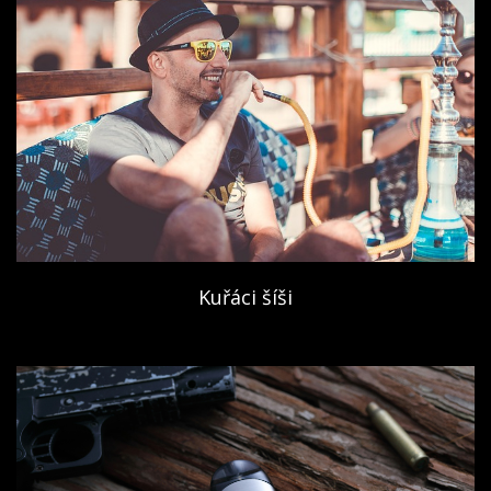
Kuřáci šíši