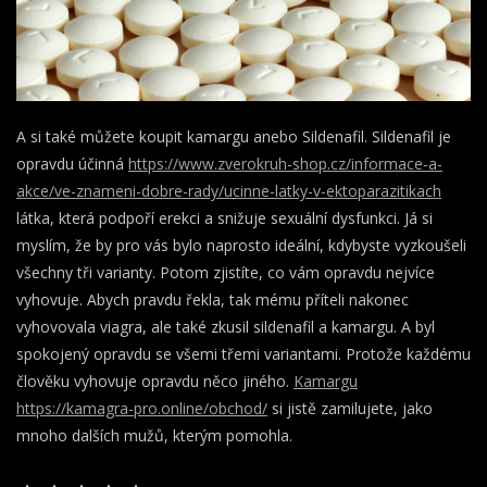
A si také můžete koupit kamargu anebo Sildenafil. Sildenafil je
opravdu účinná
https://www.zverokruh-shop.cz/informace-a-
akce/ve-znameni-dobre-rady/ucinne-latky-v-ektoparazitikach
látka, která podpoří erekci a snižuje sexuální dysfunkci. Já si
myslím, že by pro vás bylo naprosto ideální, kdybyste vyzkoušeli
všechny tři varianty. Potom zjistíte, co vám opravdu nejvíce
vyhovuje. Abych pravdu řekla, tak mému příteli nakonec
vyhovovala viagra, ale také zkusil sildenafil a kamargu. A byl
spokojený opravdu se všemi třemi variantami. Protože každému
člověku vyhovuje opravdu něco jiného.
Kamargu
https://kamagra-pro.online/obchod/
si jistě zamilujete, jako
mnoho dalších mužů, kterým pomohla.