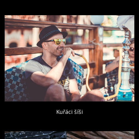
Kuřáci šíši