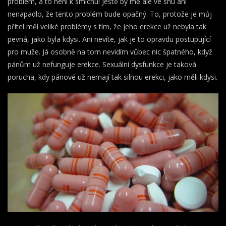
problém, a to není k smíchu! Ještě by mě ale ve snu ani
nenapadlo, že tento problém bude opačný. To, protože je můj
přítel měl veliké problémy s tím, že jeho erekce už nebyla tak
pevná, jako byla kdysi. Ani nevíte, jak je to opravdu postupující
pro muže. Já osobně na tom nevidím vůbec nic špatného, když
pánům už nefunguje erekce. Sexuální dysfunkce je taková
porucha, kdy pánové už nemají tak silnou erekci, jako měli kdysi.