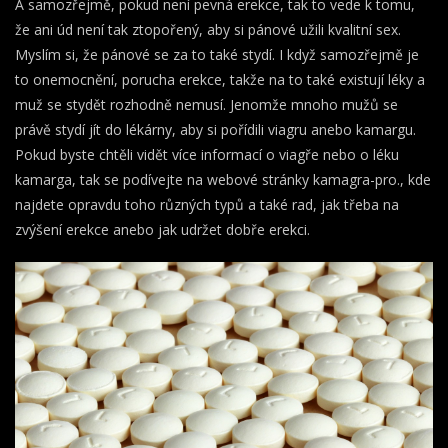
A samozřejmě, pokud není pevná erekce, tak to vede k tomu,
že ani úd není tak ztopořený, aby si pánové užili kvalitní sex.
Myslím si, že pánové se za to také stydí. I když samozřejmě je
to onemocnění, porucha erekce, takže na to také existují léky a
muž se stydět rozhodně nemusí. Jenomže mnoho mužů se
právě stydí jít do lékárny, aby si pořídili viagru anebo kamargu.
Pokud byste chtěli vidět více informací o viagře nebo o léku
kamarga, tak se podívejte na webové stránky kamagra-pro., kde
najdete opravdu toho různých typů a také rad, jak třeba na
zvýšení erekce anebo jak udržet dobře erekci.