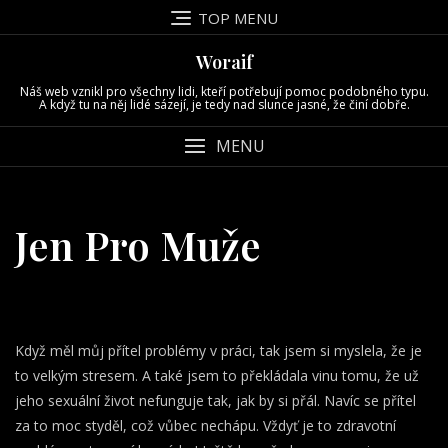
Skip
TOP MENU
to
content
Woraif
Náš web vznikl pro všechny lidi, kteří potřebují pomoc podobného typu.
A když tu na něj lidé sázejí, je tedy nad slunce jasné, že činí dobře.
MENU
Jen Pro Muže
Když měl můj přítel problémy v práci, tak jsem si myslela, že je
to velkým stresem. A také jsem to překládala vinu tomu, že už
jeho sexuální život nefunguje tak, jak by si přál. Navíc se přítel
za to moc styděl, což vůbec nechápu. Vždyť je to zdravotní