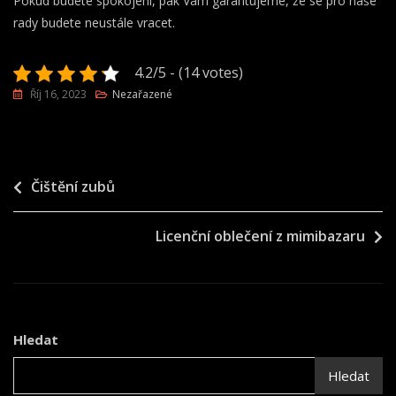
Pokud budete spokojeni, pak Vám garantujeme, že se pro naše
rady budete neustále vracet.
4.2/5 - (14 votes)
Říj 16, 2023
Nezařazené
Navigace
Čištění zubů
pro
Licenční oblečení z mimibazaru
příspěvek
Hledat
Hledat