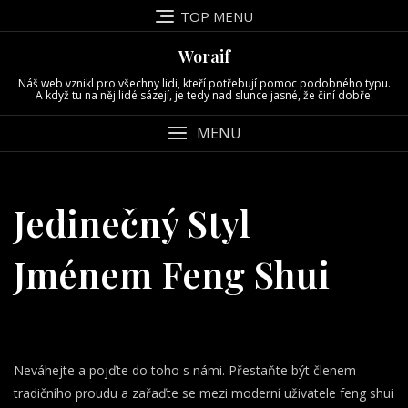
Skip
TOP MENU
to
content
Woraif
Náš web vznikl pro všechny lidi, kteří potřebují pomoc podobného typu.
A když tu na něj lidé sázejí, je tedy nad slunce jasné, že činí dobře.
MENU
Jedinečný Styl
Jménem Feng Shui
Neváhejte a pojďte do toho s námi. Přestaňte být členem
tradičního proudu a zařaďte se mezi moderní uživatele
feng shui