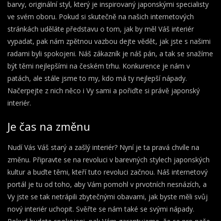
barvy
, originální styl, který je inspirovaný japonskými specialisty
ve svém oboru. Pokud si skutečně na našich internetových
stránkách uděláte představu o tom, jak by měl Váš interiér
vypadat, pak nám zpětnou vazbou dejte vědět, jak jste s našimi
radami byli spokojeni. Náš zákazník je náš pán, a tak se snažíme
být těmi nejlepšími na českém trhu. Konkurence je nám v
patách, ale stále jsme to my, kdo má ty nejlepší nápady.
Načerpejte z nich něco i Vy sami a pořiďte si právě japonský
interiér.
Je čas na změnu
Nudí Vás Váš starý a zašlý interiér? Nyní je ta pravá chvíle na
změnu. Připravte se na revoluci v barevných stylech japonských
kultur a buďte těmi, kteří tuto revoluci začnou. Náš internetový
portál je tu od toho, aby Vám pomohl v prvotních nesnázích, a
Vy jste se tak netrápili zbytečnými obavami, jak byste měli svůj
nový interiér uchopit. Svěřte se nám také se svými nápady.