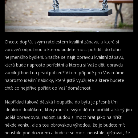
Chcete dopřát svým ratolestem kvalitní zábavu, u které si
zároveň odpočnou a kterou budete moct pořídit i do toho
nejmenšího bydlení. Snažíte se najít opravdu kvalitní zábavu,
která bude naprosto perfektní a kterou si Vaše děti opravdu
zamilují hned na první pohled? V tom případě pro Vás máme
naprosto ideální nabídky, které jistě využijete a které budete
chtít co nejdříve pořídit do Vaší domácnosti.
Například taková
dětská houpačka do bytu
je přesně tím
ideálním doplňkem, který musíte svým dětem pořídit a který jim
udělá opravdovou radost. Budou si moct hrát jako na hřišti
někde venku, ale s tou obrovskou výhodou, že je budete mít
neustále pod dozorem a budete se moct neustále ujišťovat, že