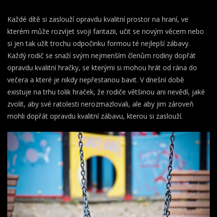
Každé dítě si zaslouží opravdu kvalitní prostor na hraní, ve
kterém může rozvíjet svoji fantazii, učit se novým věcem nebo
si jen tak užít trochu odpočinku formou té nejlepší zábavy.
Každý rodič se snaží svým nejmenším členům rodiny dopřát
opravdu kvalitní hračky, se kterými si mohou hrát od rána do
večera a které je nikdy nepřestanou bavit. V dnešní době
existuje na trhu tolik hraček, že rodiče většinou ani nevědí, jaké
zvolit, aby své ratolesti nerozmazlovali, ale aby jim zároveň
mohli dopřát opravdu kvalitní zábavu, kterou si zaslouží.