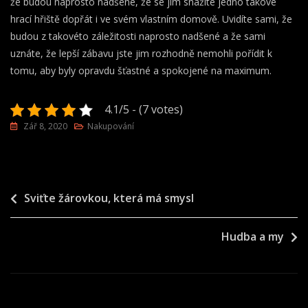
že budou naprosto nadšené, že se jim snažíte jedno takové
hrací hřiště dopřát i ve svém vlastním domově. Uvidíte sami, že
budou z takovéto záležitosti naprosto nadšené a že sami
uznáte, že lepší zábavu jste jim rozhodně nemohli pořídit k
tomu, aby byly opravdu šťastné a spokojené na maximum.
4.1/5 - (7 votes)
Zář 8, 2020
Nakupování
Navigace
Sviťte žárovkou, která má smysl
pro
Hudba a my
příspěvek