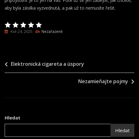
připojištění. Je to jen na Vás. Poté už se jen zadejte, jak chcete,
aby byla zásilka vyzvednutá, a pak už to nemusíte řešit.
Kvě 24, 2025
Nezařazené
Navigace
Elektronická cigareta a úspory
pro
Nezamieňajte pojmy
příspěvek
Hledat
Hledat