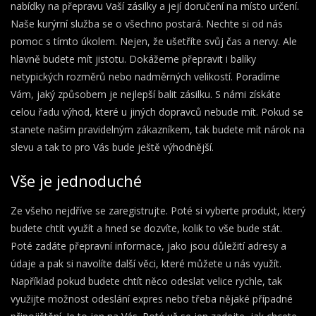
nabídky na přepravu Vaší zásilky a její doručení na místo určení.
Naše
kurýrní služba
se o všechno postará. Nechte si od nás
pomoc s tímto úkolem. Nejen, že ušetříte svůj čas a nervy. Ale
hlavně budete mít jistotu. Dokážeme přepravit i balíky
netypických rozměrů nebo nadměrných velikostí. Poradíme
Vám, jaký způsobem je nejlepší balit zásilku. S námi získáte
celou řadu výhod, které u jiných dopravců nebude mít. Pokud se
stanete našim pravidelným zákazníkem, tak budete mít nárok na
slevu a tak to pro Vás bude ještě výhodnější.
Vše je jednoduché
Ze všeho nejdříve se zaregistrujte. Poté si vyberte produkt, který
budete chtít využít a hned se dozvíte, kolik to vše bude stát.
Poté zadáte přepravní informace, jako jsou důležití adresy a
údaje a pak si navolíte další věci, které můžete u nás využít.
Například pokud budete chtít něco odeslat velice rychle, tak
využijte možnost odeslání expres nebo třeba nějaké případné