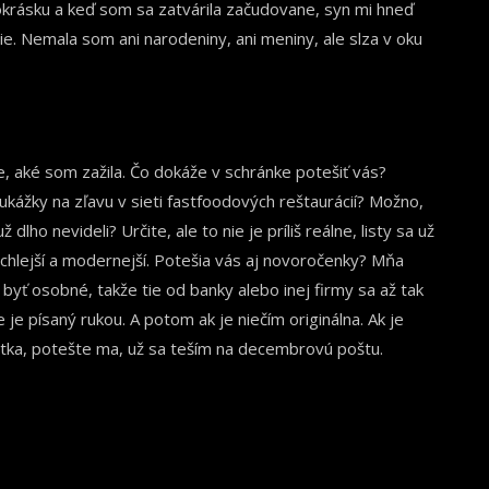
krásku a keď som sa zatvárila začudovane, syn mi hneď
nie. Nemala som ani narodeniny, ani meniny, ale slza v oku
e, aké som zažila. Čo dokáže v schránke potešiť vás?
kážky na zľavu v sieti fastfoodových reštaurácií? Možno,
dlho nevideli? Určite, ale to nie je príliš reálne, listy sa už
ýchlejší a modernejší. Potešia vás aj
novoročenky
? Mňa
 byť osobné, takže tie od banky alebo inej firmy sa až tak
e je písaný rukou. A potom ak je niečím originálna. Ak je
rátka, potešte ma, už sa teším na decembrovú poštu.