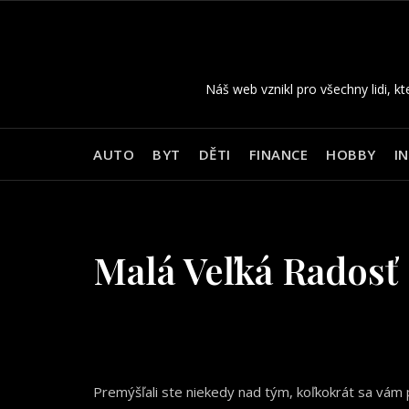
Skip
to
content
Náš web vznikl pro všechny lidi, kt
AUTO
BYT
DĚTI
FINANCE
HOBBY
I
Malá Veľká Radosť
Premýšľali ste niekedy nad tým, koľkokrát sa vám 