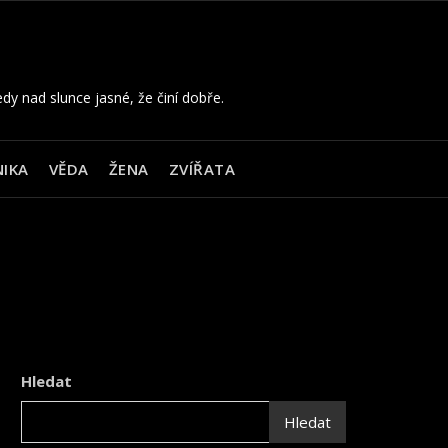
edy nad slunce jasné, že činí dobře.
IKA
VĚDA
ŽENA
ZVÍŘATA
Hledat
Hledat