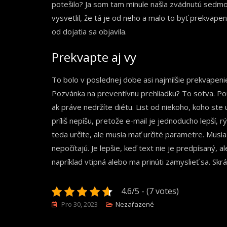
potešilo? Ja som tam minule našla zvädnutú sedmo
vysvetlil, že tá je od neho a malo to byť prekvape
od dojatia sa objavila.
Prekvapte aj vy
To bolo v poslednej dobe asi najmilšie prekvapeni
Pozvánka na preventívnu prehliadku? To sotva. Pou
ak práve nedržíte diétu. List od niekoho, koho ste už 
príliš nepíšu, pretože e-mail je jednoducho lepší, r
teda určite, ale musia mať určité parametre. Musia
nepočítajú. Je lepšie, keď text nie je predpísaný, al
napríklad vtipná alebo ma prinúti zamyslieť sa. Sk
4.6/5 - (7 votes)
Pro 30, 2023
Nezařazené