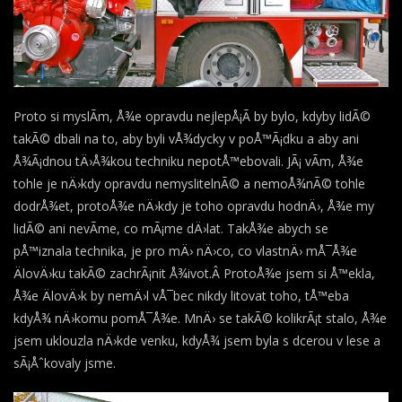
Proto si myslÃ­m, Å¾e opravdu nejlepÅ¡Ã­ by bylo, kdyby lidÃ©
takÃ© dbali na to, aby byli vÅ¾dycky v poÅ™Ã¡dku a aby ani
Å¾Ã¡dnou tÄ›Å¾kou techniku nepotÅ™ebovali. JÃ¡ vÃ­m, Å¾e
tohle je nÄ›kdy opravdu nemyslitelnÃ© a nemoÅ¾nÃ© tohle
dodrÅ¾et, protoÅ¾e nÄ›kdy je toho opravdu hodnÄ›, Å¾e my
lidÃ© ani nevÃ­me, co mÃ¡me dÄ›lat. TakÅ¾e abych se
pÅ™iznala technika, je pro mÄ› nÄ›co, co vlastnÄ› mÅ¯Å¾e
ÄlovÄ›ku takÃ© zachrÃ¡nit Å¾ivot.Â ProtoÅ¾e jsem si Å™ekla,
Å¾e ÄlovÄ›k by nemÄ›l vÅ¯bec nikdy litovat toho, tÅ™eba
kdyÅ¾ nÄ›komu pomÅ¯Å¾e. MnÄ› se takÃ© kolikrÃ¡t stalo, Å¾e
jsem uklouzla nÄ›kde venku, kdyÅ¾ jsem byla s dcerou v lese a
sÃ¡Åˆkovaly jsme.