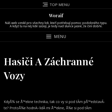
Skip
TOP MENU
to
content
Woraif
Náš web vznikl pro všechny lidi, kteří potřebují pomoc podobného typu.
A když tu na něj lidé sázejí, je tedy nad slunce jasné, že činí dobře.
MENU
Hasiči A Záchranné
Vozy
KdyÅ¾ se Å™ekne technika, tak co vy si pod tÃ­m pÅ™edstavÃ­
te? ProtoÅ¾e hodnÄ› lidÃ­ mi Å™ekne, Å¾e si pod tÃ­m