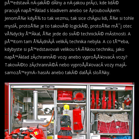
pÅ™edstavÃ­ nÄ›jakÃ© dÃ­lny a nÄ›jakou prÃ¡ci, kde lidÃ©
pracujÃ­ napÅ™Ã­klad s kladivem anebo se Å¡roubovÃ¡kem.
JenomÅ¾e kdyÅ¾ to tak vezmu, tak sice chÃ¡pu lidi, Å¾e si tohle
myslÃ­, protoÅ¾e je to takovÃ© logickÃ©, protoÅ¾e mÅ¯j otec
vÅ¾dycky Å™Ã­kal, Å¾e jede do svÃ© technickÃ© mÃ­stnosti. A
pÅ™itom tam Å¾Ã¡dnÃ¡Â velikÃ¡ technika nebyla. A co tÅ™eba,
kdybyste si pÅ™edstavovali velikou tÄ›Å¾kou techniku, jako
napÅ™Ã­klad zÃ¡chrannÃ© vozy anebo vyproÅ¡Å¥ovacÃ­ vozy?
TakovÃ©to zÃ¡chrannÃ©Â nebo vyproÅ¡Å¥ovacÃ­ vozy majÃ­
samozÅ™ejmÄ› hasiÄi anebo takÃ© dalÅ¡Ã­ sloÅ¾ky.