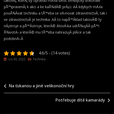
takovÃ¡, kterÃ¡ by opravdu mÄ›la bÃ½t vÅ¾dycky dokonale
pÅ™ipravenÃ¡ k akci a ke kaÅ¾dÃ© prÃ¡ci. AÂ kdybych mÄ›la
pouÅ¾Ã­vat techniku a tÅ™eba se vÄ›novat zdravotnictvÃ­, tak i
ve zdravotnictvÃ­ je technika. AÂ to napÅ™Ã­klad takovÃ© ty
nÃ¡stroje a pÅ™Ã­stroje, kterÃ© ÄlovÄ›ka udrÅ¾ujÃ­Â pÅ™i
Å¾ivotÄ› a kterÃ© mu tÅ™eba nahrazujÃ­ plÃ­ce a tak
podobnÄ›.Â
4.6/5 - (14 votes)
Lis 30, 2022
Technika
Navigace
Na ťukanou a jiné velikonoční hry
pro
Potřebuje dítě kamarády
příspěvek