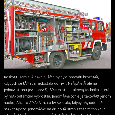
KolikrÃ¡t jsem si Å™Ã­kala, Å¾e by bylo opravdu hroznÃ©,
kdybych se tÅ™eba nedostala domÅ¯. NaÅ¡tÄ›stÃ­ ale na
jednuÂ stranu jeÂ dobrÃ©, Å¾e existuje takovÃ¡ technika, kterÃ¡
by mÄ› odtamtud vyprostila. JenomÅ¾e tohle je takovÃ© jenom
naoko, Å¾e to Å™Ã­kÃ¡m, co by se stalo, kdyby nÃ¡hodou. Snad
mÄ› chÃ¡pete. JenomÅ¾e na druhouÂ stranu zase technika je