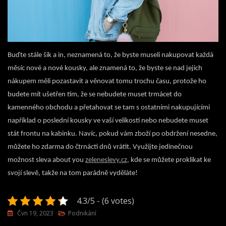
Buďte stále šik a in, neznamená to, že byste museli nakupovat každá
měsíc nové a nové kousky, ale znamená to, že byste se nad jejich
nákupem měli pozastavit a věnovat tomu trochu času, protože ho
budete mít ušetřen tím, že se nebudete muset trmácet do
kamenného obchodu a přetahovat se tam s ostatními nakupujícími
například o poslední kousky ve vaší velikosti nebo nebudete muset
stát frontu na kabinku. Navíc, pokud vám zboží po obdržení nesedne,
můžete ho zdarma do čtrnácti dnů vrátit. Využijte jedinečnou
možnost sleva about you
zeleneslevy.cz
, kde se můžete proklikat ke
svojí slevě, takže na tom parádně vyděláte!
4.3/5 - (6 votes)
Čvn 19, 2023
Podnikání