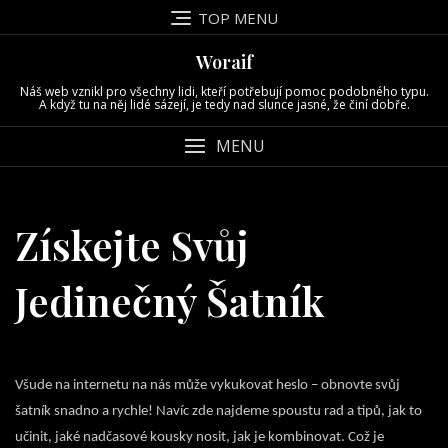
Skip
TOP MENU
to
content
Woraif
Náš web vznikl pro všechny lidi, kteří potřebují pomoc podobného typu.
A když tu na něj lidé sázejí, je tedy nad slunce jasné, že činí dobře.
MENU
Získejte Svůj
Jedinečný Šatník
Všude na internetu na nás může vykukovat heslo – obnovte svůj
šatník snadno a rychle! Navíc zde najdeme spoustu rad a tipů, jak to
učinit, jaké nadčasové kousky nosit, jak je kombinovat. Což je