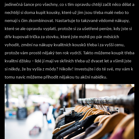
jedinečná šance pro všechny, co s tím opravdu chtějí začít něco dělat a
nechtějí si doma kupit kousky, které už jim jsou třeba malé nebo to
nemají s čím zkombinovat. Nastartuje to takzvané vědomé nákupy,
které se ale opravdu vyplatí, protože si za ušetřené peníze, kdy jste si
dřív kupovali trička za stovku, které jste mohli po pár měsících
vyhodit, změní na nákupy kvalitních kousků třeba i za vyšší cenu,
protože vám prostě nějaký ten rok vydrží. Takto můžeme koupit třeba
kvalitní džísku – lidé jí mají ve skříních třeba už dvacet let a všimli jste
si někdy, že by vyšla z módy? Nikoliv! Investujte i do té své, my vám k
tomu navíc můžeme přihodit nějakou tu akční nabídku.