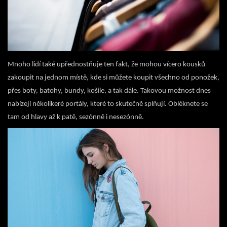
Mnoho lidí také upřednostňuje ten fakt, že mohou vícero kousků
zakoupit na jednom místě, kde si můžete koupit všechno od ponožek,
přes boty, batohy, bundy, košile, a tak dále. Takovou možnost dnes
nabízejí několikeré portály, které to skutečně splňují. Obléknete se
tam od hlavy až k patě, sezónně i nesezónně.