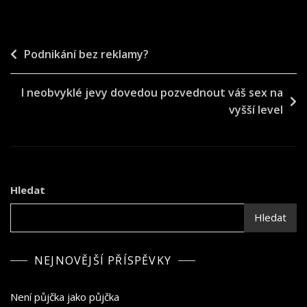
Navigace
Podnikání bez reklamy?
pro
I neobvyklé jevy dovedou pozvednout váš sex na
příspěvek
vyšší level
Hledat
Hledat
NEJNOVĚJŠÍ PŘÍSPĚVKY
Není půjčka jako půjčka