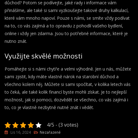
důchod
? Potom se podívejte, jaké rady i informace vám
přinášíme, ale také si sami vyzkoušejte takové druhy kalkulací,
které vám mnoho napoví. Pouze s námi, se smíte vždy podívat
na to, co vás zajímá a to opravdu z pohodlí vašeho bydlení,
online i vždy jen zdarma. Jsou to potřebné informace, které je
nutno znát.
Využijte skvělé možnosti
Pomáhejte si s námi chytře a velmi výhodně. Jen u nás, můžete
sami zjistit, kdy máte vlastně nárok na starobní důchod a
všechno kolem něj. Můžete si sami spočítat, v kolika letech vás
to čeká, ale také kolik financí byste mohli získat. Je to nejlepší
možnost, jak si pomoci, dozvědět se všechno, co vás zajímá i
to, co je vlastně nezbytně nutné znát i vědět.
4/5 - (3 votes)
Lis 16, 2024
Nezařazené